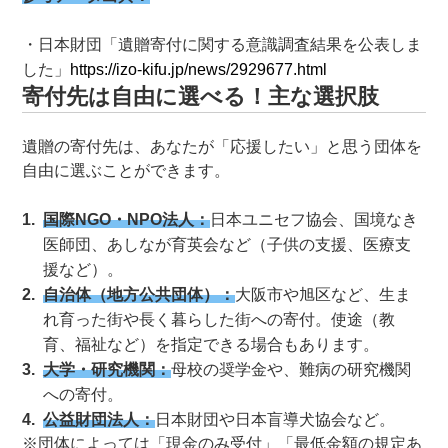
日本財団「遺贈寄付に関する意識調査結果を公表しま
した」
https://izo-kifu.jp/news/2929677.html
寄付先は自由に選べる！主な選択肢
遺贈の寄付先は、あなたが「応援したい」と思う団体を
自由に選ぶことができます。
国際NGO・NPO法人：
日本ユニセフ協会、国境なき
医師団、あしなが育英会など（子供の支援、医療支
援など）。
自治体（地方公共団体）：
大阪市や旭区など、生ま
れ育った街や長く暮らした街への寄付。使途（教
育、福祉など）を指定できる場合もあります。
大学・研究機関：
母校の奨学金や、難病の研究機関
への寄付。
公益財団法人：
日本財団や日本盲導犬協会など。
※団体によっては「現金のみ受付」「最低金額の規定あ