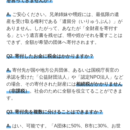
を言ってきませんか？
A.
ご安心ください。兄弟姉妹や甥姪には、最低限の遺
産を受け取る権利である「遺留分（いりゅうぶん）」が
ありません。したがって、あなたが「全財産を寄付す
る」という遺言書を残せば、甥や姪がそれを覆すことは
できず、全額が希望の団体へ寄付されます。
Q2. 寄付したお金に税金はかかりますか？
A.
寄付先が国や地方公共団体、あるいは国税庁長官の
承認を受けた「公益財団法人」や「認定NPO法人」など
の場合、その寄付された財産には
相続税がかかりません
（非課税）
。社会のために全額を役立てることができま
す。
Q3. 寄付先を複数に分けることはできますか？
A.
はい、可能です。「A団体に50%、B市に30%、お世