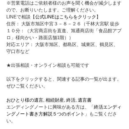
※営業電話はご依頼者様のお声を聞く機会が減少します
ので、お断りいたします。ご理解ください。
LINEで相談【
公式LINEはこちらをクリック
】
住所： 大阪市旭区中宮３－８－２６（千林大宮駅 徒歩
１０分：（大宮商店街を直進、旭通商店街「食品館アプ
ロ」様向かい・路面店舗1階））
対応エリア： 大阪市旭区、都島区、城東区、鶴見区、
守口市など
★出張相談・オンライン相談も可能です
以下をクリックすると、関連する記事の一覧が出ます。
ぜひご覧ください。
おひとり様の遺言
, 
相続財産
, 
終活
, 
遺言書
エンディングノートに興味がある方は、「
終活エンディ
ングノート書き方解説５つのポイント
」もご覧くださ
い。