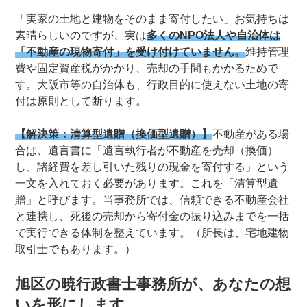
「実家の土地と建物をそのまま寄付したい」お気持ちは
素晴らしいのですが、実は
多くのNPO法人や自治体は
「不動産の現物寄付」を受け付けていません。
維持管理
費や固定資産税がかかり、売却の手間もかかるためで
す。大阪市等の自治体も、行政目的に使えない土地の寄
付は原則として断ります。
【解決策：清算型遺贈（換価型遺贈）】
不動産がある場
合は、遺言書に「遺言執行者が不動産を売却（換価）
し、諸経費を差し引いた残りの現金を寄付する」という
一文を入れておく必要があります。これを「清算型遺
贈」と呼びます。当事務所では、信頼できる不動産会社
と連携し、死後の売却から寄付金の振り込みまでを一括
で実行できる体制を整えています。（所長は、宅地建物
取引士でもあります。）
旭区の暁行政書士事務所が、あなたの想
いを形にします