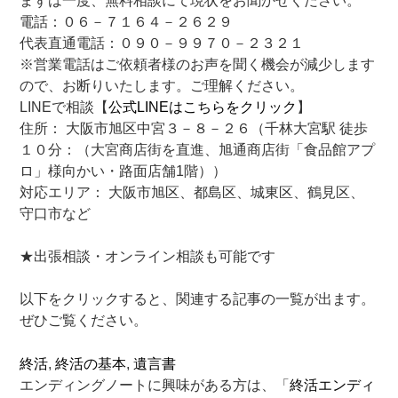
まずは一度、無料相談にて現状をお聞かせください。
電話：０６－７１６４－２６２９
代表直通電話：０９０－９９７０－２３２１
※営業電話はご依頼者様のお声を聞く機会が減少します
ので、お断りいたします。ご理解ください。
LINEで相談【
公式LINEはこちらをクリック
】
住所： 大阪市旭区中宮３－８－２６（千林大宮駅 徒歩
１０分：（大宮商店街を直進、旭通商店街「食品館アプ
ロ」様向かい・路面店舗1階））
対応エリア： 大阪市旭区、都島区、城東区、鶴見区、
守口市など
★出張相談・オンライン相談も可能です
以下をクリックすると、関連する記事の一覧が出ます。
ぜひご覧ください。
終活
, 
終活の基本
, 
遺言書
エンディングノートに興味がある方は、「
終活エンディ