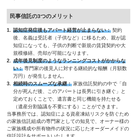
民事信託の3つのメリット
認知症発症後もアパート経営が止まらない：
契約
後、名義は受託者（子供など）に移るため、親が認
知症になっても、子供の判断で新規の賃貸契約や大
規模修繕、売却が可能になります。
成年後見制度のようなランニングコストがかからな
い：
専門家の後見人に対する継続的な報酬（月額数
万円）が発生しません。
相続時のスムーズな承継：
家族信託契約の中で「自
分が死んだ後、このアパートは長男に引き継ぐ」と
定めておくことで、遺言書と同じ機能を持たせる
（遺産分割協議を不要にする）ことができます。
当事務所では、認知症による資産凍結リスクを防ぐため
の家族信託組成の専門家としての知見で、オーナー様の
ご家族構成や所有物件の状況に応じたオーダーメイドの
信託設計をサポートいたします。