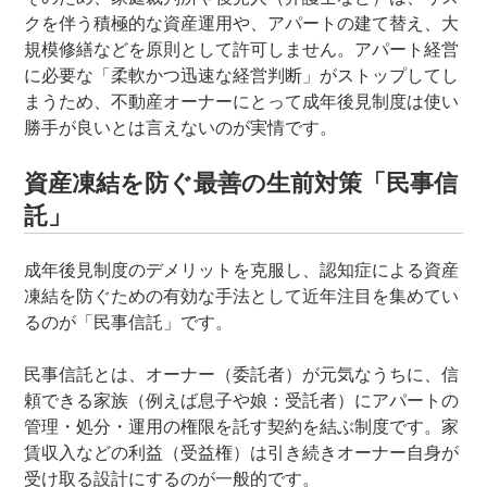
クを伴う積極的な資産運用や、アパートの建て替え、大
規模修繕などを原則として許可しません。アパート経営
に必要な「柔軟かつ迅速な経営判断」がストップしてし
まうため、不動産オーナーにとって成年後見制度は使い
勝手が良いとは言えないのが実情です。
資産凍結を防ぐ最善の生前対策「民事信
託」
成年後見制度のデメリットを克服し、認知症による資産
凍結を防ぐための有効な手法として近年注目を集めてい
るのが「民事信託」です。
民事信託とは、オーナー（委託者）が元気なうちに、信
頼できる家族（例えば息子や娘：受託者）にアパートの
管理・処分・運用の権限を託す契約を結ぶ制度です。家
賃収入などの利益（受益権）は引き続きオーナー自身が
受け取る設計にするのが一般的です。