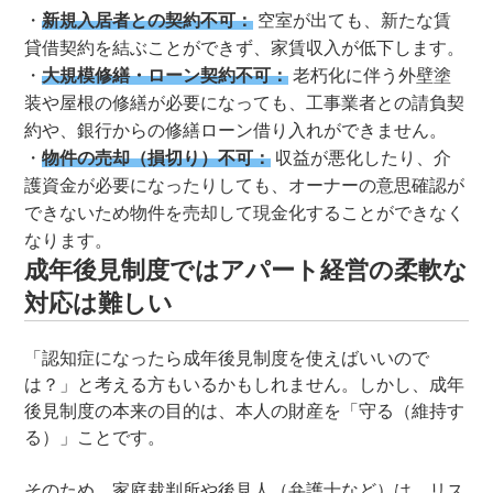
新規入居者との契約不可：
空室が出ても、新たな賃
貸借契約を結ぶことができず、家賃収入が低下します。
大規模修繕・ローン契約不可：
老朽化に伴う外壁塗
装や屋根の修繕が必要になっても、工事業者との請負契
約や、銀行からの修繕ローン借り入れができません。
物件の売却（損切り）不可：
収益が悪化したり、介
護資金が必要になったりしても、オーナーの意思確認が
できないため物件を売却して現金化することができなく
なります。
成年後見制度ではアパート経営の柔軟な
対応は難しい
「認知症になったら成年後見制度を使えばいいので
は？」と考える方もいるかもしれません。しかし、成年
後見制度の本来の目的は、本人の財産を「守る（維持す
る）」ことです。
そのため、家庭裁判所や後見人（弁護士など）は、リス