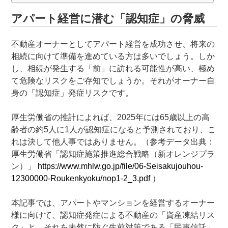
アパート経営に潜む「認知症」の脅威
不動産オーナーとしてアパート経営を成功させ、将来の
相続に向けて準備を進めている方は多いでしょう。しか
し、相続が発生する「前」に訪れる可能性が高い、極め
て危険なリスクをご存知でしょうか。それがオーナー自
身の「認知症」発症リスクです。
厚生労働省の推計によれば、2025年には65歳以上の高
齢者の約5人に1人が認知症になると予測されており、こ
れは決して他人事ではありません。（参考データ出典：
厚生労働省「認知症施策推進総合戦略（新オレンジプラ
ン）」
https://www.mhlw.go.jp/file/06-Seisakujouhou-
12300000-Roukenkyoku/nop1-2_3.pdf
）
本記事では、アパートやマンションを経営するオーナー
様に向けて、認知症発症による不動産の「資産凍結リス
ク」と、それを未然に防ぐ生前対策である「民事信託」