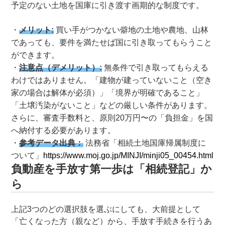
予定のない土地を国庫に引き渡す画期的な制度です
。
メリット:
買い手がつかない僻地の土地や農地、山林
であっても、要件を満たせば国に引き取ってもらうこと
ができます。
注意点（デメリット）:
無条件で引き取ってもらえる
わけではありません。「建物が建っていないこと（空き
家の場合は解体が必須）」「境界が明確であること」
「土壌汚染がないこと」などの厳しい条件があります。
さらに、審査手数料と、原則20万円〜の「負担金」を国
へ納付する必要があります。
参考データ出典：
法務省「相続土地国庫帰属制度に
ついて」
https://www.moj.go.jp/MINJI/minji05_00454.html
負動産を手放す第一歩は「相続登記」か
ら
上記3つのどの選択肢を選ぶにしても、大前提として
「亡くなった方（親など）から、手放す手続きを行うあ