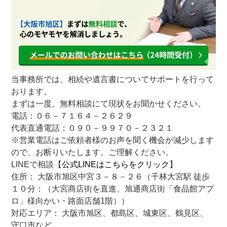
当事務所では、相続や遺言書についてサポートを行って
おります。
まずは一度、無料相談にて現状をお聞かせください。
電話：０６－７１６４－２６２９
代表直通電話：０９０－９９７０－２３２１
※営業電話はご依頼者様のお声を聞く機会が減少します
ので、お断りいたします。ご理解ください。
LINEで相談【
公式LINEはこちらをクリック
】
住所： 大阪市旭区中宮３－８－２６（千林大宮駅 徒歩
１０分：（大宮商店街を直進、旭通商店街「食品館アプ
ロ」様向かい・路面店舗1階））
対応エリア： 大阪市旭区、都島区、城東区、鶴見区、
守口市など