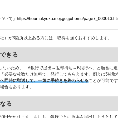
ついて」
https://houmukyoku.moj.go.jp/homu/page7_000013.ht
社）が3箇所以上ある方には、取得を強くおすすめします。
」できる
しないため、「A銀行で提出→返却待ち→B銀行へ」と順番に
「必要な枚数だけ無料で」発行してもらえます。例えば5枚取
へ同時に郵送して、一気に手続きを終わらせる
ことが可能です
場合もあります。
になる
は750円かかります。もしも、銀行ごとに原本を提出しようとし