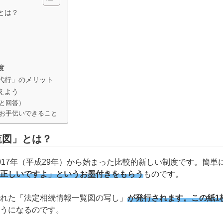
とは？
る
度
代行」のメリット
えよう
問と回答）
お手伝いできること
覧図」とは？
017年（平成29年）から始まった比較的新しい制度です。簡
正しいですよ」というお墨付きをもらう
ものです。
れた「法定相続情報一覧図の写し」
が発行されます。この紙1
うになるのです。