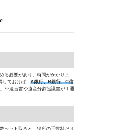
ml
進める必要があり、時間がかかりま
得しておけば、
A銀行、B銀行、C信
。※遺言書や遺産分割協議書が１通
て数セット取ると、役所の手数料だけ